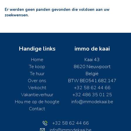
Er werden geen panden gevonden die voldoen aan uw
zoekwensen.
Handige links
immo de kaai
Home
Kaai 43
Te koop
8620 Nieuwpoort
Te huur
België
Over ons
BTW BE0541.682.147
Verkocht
+32 58 62 44 66
Vakantieverhuur
+32 486 35 01 25
Hou me op de hoogte
info@immodekaai.be
Contact
+32 58 62 44 66
info@immodekaai.be