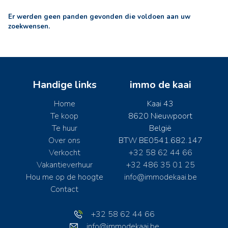
Er werden geen panden gevonden die voldoen aan uw
zoekwensen.
Handige links
immo de kaai
Home
Kaai 43
Te koop
8620 Nieuwpoort
Te huur
België
Over ons
BTW BE0541.682.147
Verkocht
+32 58 62 44 66
Vakantieverhuur
+32 486 35 01 25
Hou me op de hoogte
info@immodekaai.be
Contact
+32 58 62 44 66
info@immodekaai.be