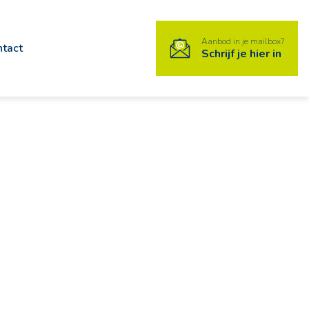
Aanbod in je mailbox?
ntact
Schrijf je hier in