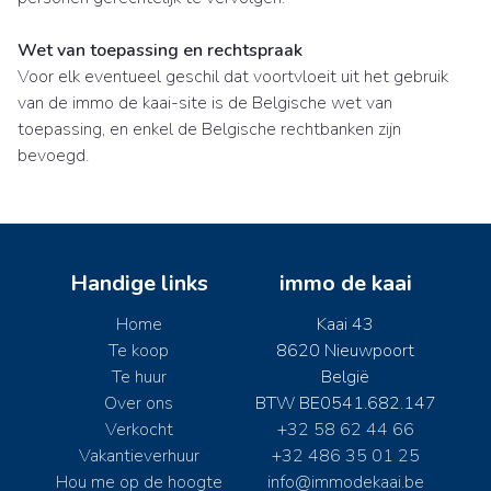
Wet van toepassing en rechtspraak
Voor elk eventueel geschil dat voortvloeit uit het gebruik
van de immo de kaai-site is de Belgische wet van
toepassing, en enkel de Belgische rechtbanken zijn
bevoegd.
Handige links
immo de kaai
Home
Kaai 43
Te koop
8620 Nieuwpoort
Te huur
België
Over ons
BTW BE0541.682.147
Verkocht
+32 58 62 44 66
Vakantieverhuur
+32 486 35 01 25
Hou me op de hoogte
info@immodekaai.be