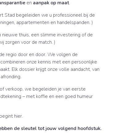
ansparantie
en
aanpak op maat
.
rt Stad begeleiden we u professioneel bij de
oningen, appartementen en handelspanden. )
n nieuwe thuis, een slimme investering of de
wij zorgen voor de match. )
de regio door en door. We volgen de
combineren onze kennis met een persoonlijke
aakt. Elk dossier krijgt onze volle aandacht, van
afronding.
 of verkoop, we begeleiden je van eerste
andtekening – met koffie en een goed humeur
egint hier.
ebben de sleutel tot jouw volgend hoofdstuk.