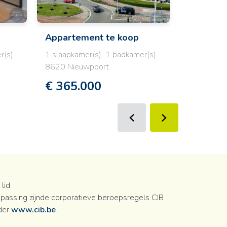
NIEUW
Appartement
te koop
Woning
r(s)
1 slaapkamer(s)
1 badkamer(s)
3 slaapkam
8620 Nieuwpoort
8434 Wes
€ 365.000
€ 395.
lid
passing zijnde corporatieve beroepsregels CIB
der
www.cib.be
.