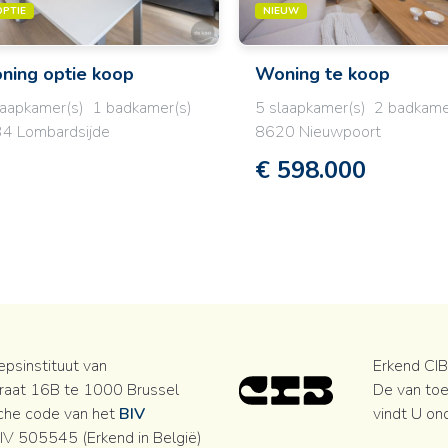
OPTIE
NIEUW
ning
optie koop
Woning
te koop
laapkamer(s)
1 badkamer(s)
5 slaapkamer(s)
2 badkame
4 Lombardsijde
8620 Nieuwpoort
€ 598.000
psinstituut van
Erkend CIB 
raat 16B te 1000 Brussel
De van toe
che code van het
BIV
vindt U on
V 505545 (Erkend in België)