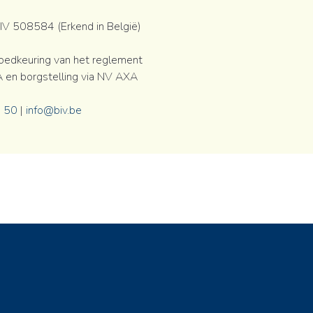
V 508584 (Erkend in België)
edkeuring van het reglement
 en borgstelling via NV AXA
 50
|
info@biv.be