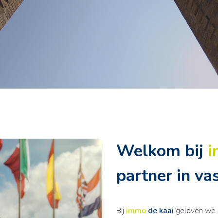
Welkom bij
partner in va
Bij
immo
de kaai
geloven we d