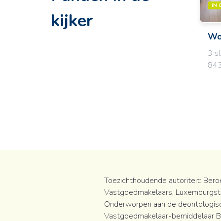
IN 
kijker
Wo
3 s
843
Toezichthoudende autoriteit:
Beroe
Vastgoedmakelaars,
Luxemburgst
Onderworpen aan de deontologis
Vastgoedmakelaar-bemiddelaar BI