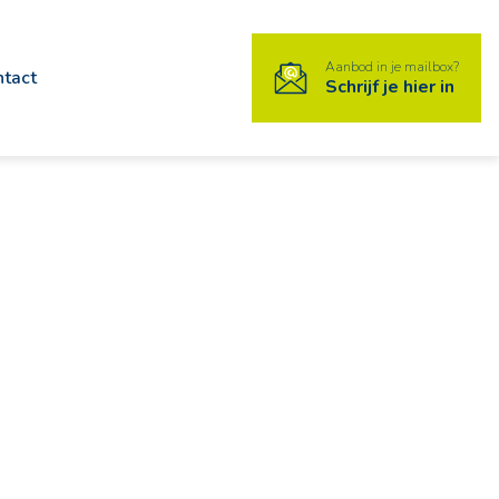
Aanbod in je mailbox?
ntact
Schrijf je hier in