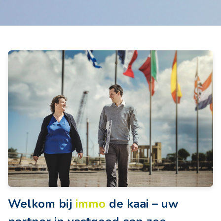
Welkom bij
immo
de kaai
– uw