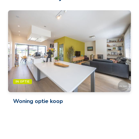
IN OPTIE
Woning
optie koop
3 slaapkamer(s)
1 badkamer(s)
8434 Lombardsijde