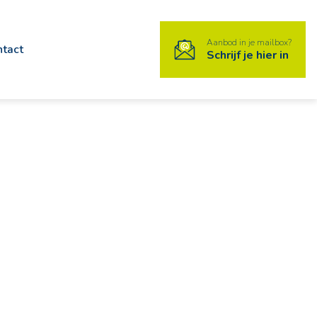
Aanbod in je mailbox?
ntact
Schrijf je hier in